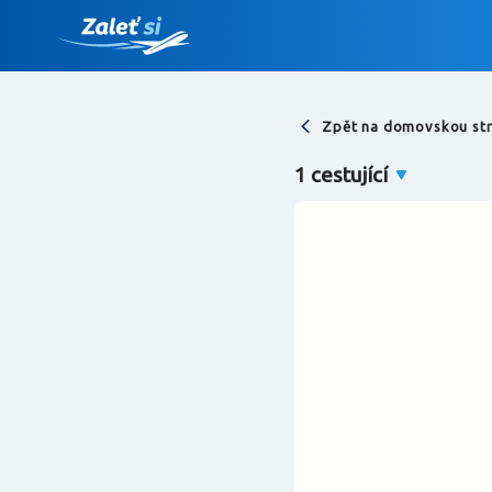
Zpět na domovskou st
Najděte let
1 cestující