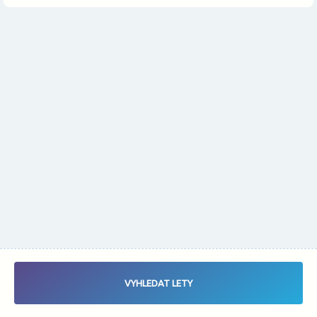
Změnit měnu
Vybrat data letu - Zaletsi.cz - Vyhledávač letenek
VYHLEDAT LETY