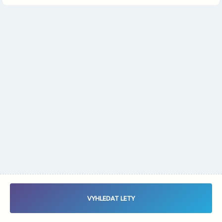
Změnit měnu
Vybrat data letu - Zaletsi.cz - Vyhledávač letenek
VYHLEDAT LETY