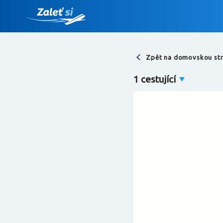
Zpět na domovskou st
Najděte let
1 cestující