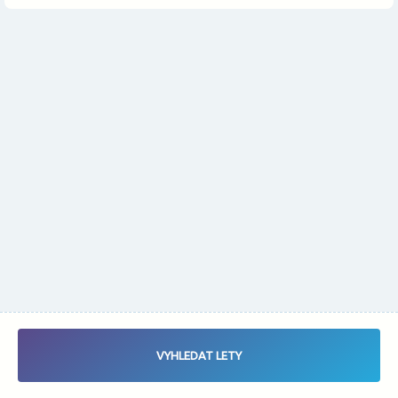
Změnit měnu
Vybrat data letu - Zaletsi.cz - Vyhledávač letenek
VYHLEDAT LETY