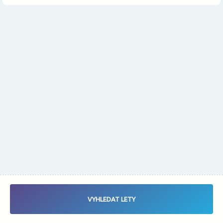
Změnit měnu
Vybrat data letu - Zaletsi.cz - Vyhledávač letenek
VYHLEDAT LETY