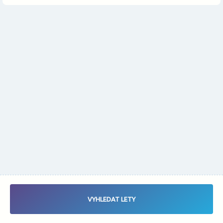
Změnit měnu
Vybrat data letu - Zaletsi.cz - Vyhledávač letenek
VYHLEDAT LETY