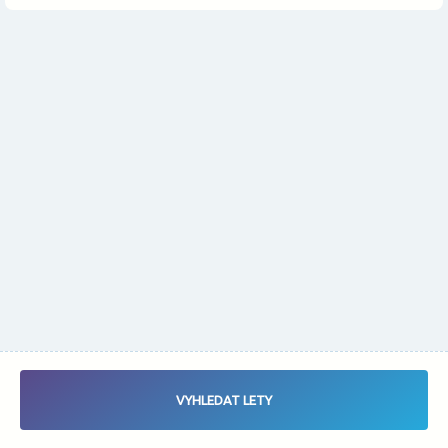
Změnit měnu
Vybrat data letu - Zaletsi.cz - Vyhledávač letenek
VYHLEDAT LETY