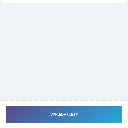
Změnit měnu
Vybrat data letu - Zaletsi.cz - Vyhledávač letenek
VYHLEDAT LETY