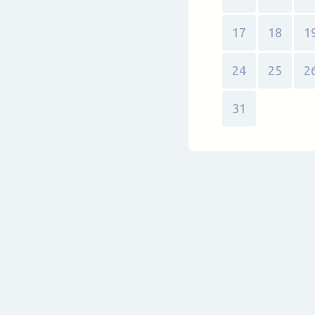
17
18
1
24
25
2
31
Vybrat data letu - - Zaletsi.cz - Vyhledávač letenek