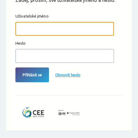
Zadej, prosím, své uživatelské jméno a heslo.
Uživatelské jméno
Heslo
Přihlásit se
Obnovit heslo