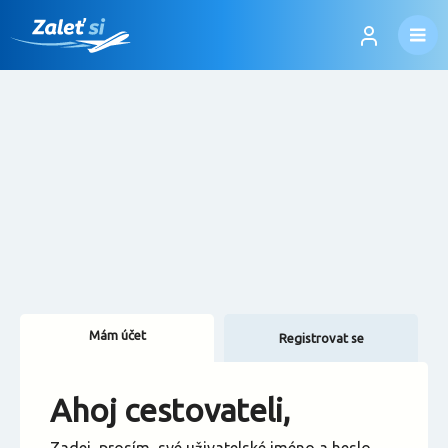
Mám účet
Registrovat se
Změnit jazyk
Ahoj cestovateli,
Změnit měnu