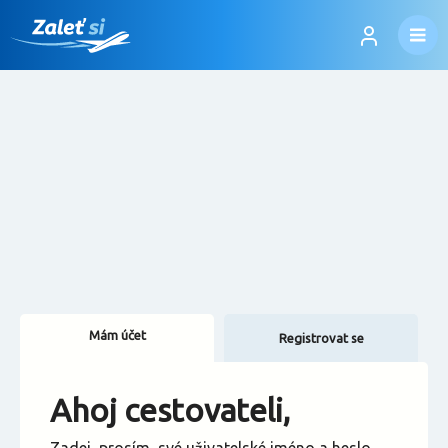
Mám účet
Registrovat se
Změnit jazyk
Ahoj cestovateli,
Změnit měnu