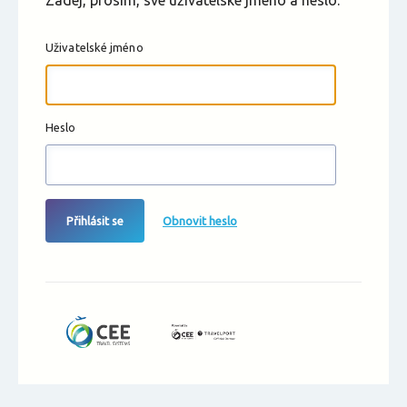
Zadej, prosím, své uživatelské jméno a heslo.
Uživatelské jméno
Heslo
Přihlásit se
Obnovit heslo