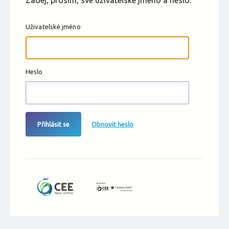
Zadej, prosím, své uživatelské jméno a heslo.
Uživatelské jméno
Heslo
Přihlásit se
Obnovit heslo