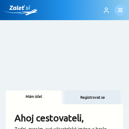
Mám účet
Registrovat se
Změnit jazyk
Ahoj cestovateli,
Změnit měnu