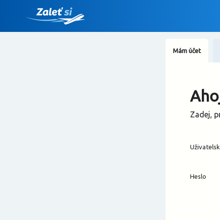
Mám účet
Ahoj
Zadej, p
Uživatels
Heslo