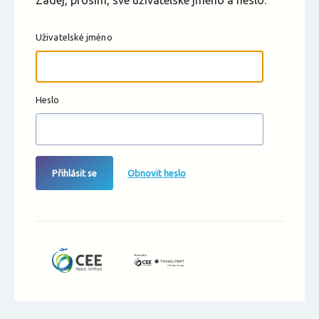
Zadej, prosím, své uživatelské jméno a heslo.
Uživatelské jméno
Heslo
Přihlásit se
Obnovit heslo