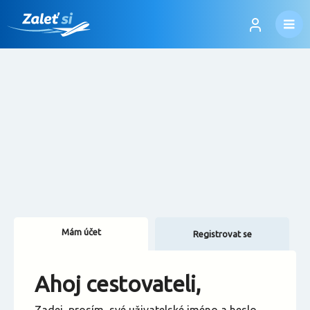
Mám účet
Registrovat se
Změnit jazyk
Ahoj cestovateli,
Změnit měnu