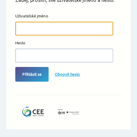
Zadej, prosím, své uživatelské jméno a heslo.
Uživatelské jméno
Heslo
Přihlásit se
Obnovit heslo