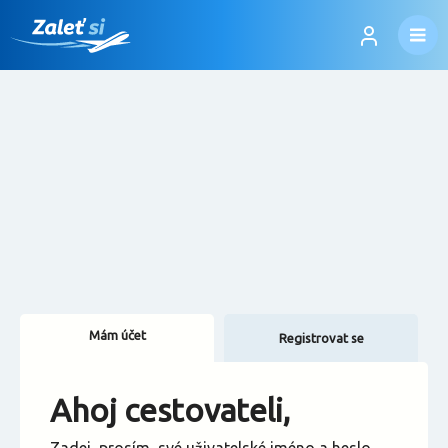
Mám účet
Registrovat se
Změnit jazyk
Ahoj cestovateli,
Změnit měnu