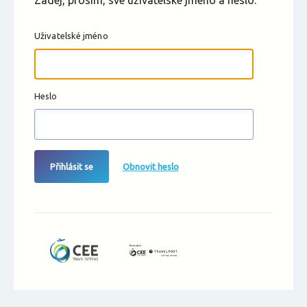
Zadej, prosím, své uživatelské jméno a heslo.
Uživatelské jméno
Heslo
Přihlásit se
Obnovit heslo