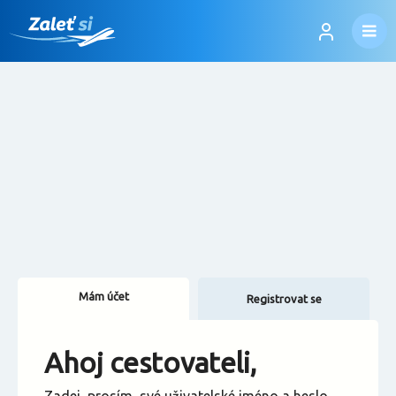
Mám účet
Registrovat se
Změnit jazyk
Ahoj cestovateli,
Změnit měnu