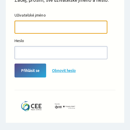
Zadej, prosím, své uživatelské jméno a heslo.
Uživatelské jméno
Heslo
Přihlásit se
Obnovit heslo