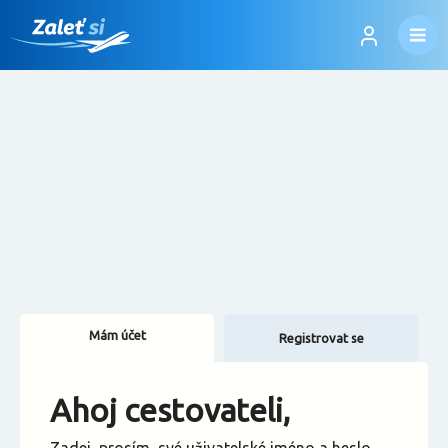
Mám účet
Registrovat se
Změnit jazyk
Ahoj cestovateli,
Změnit měnu