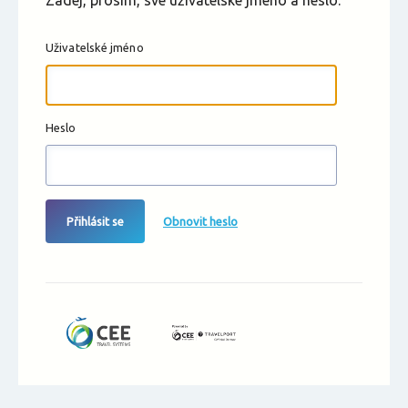
Zadej, prosím, své uživatelské jméno a heslo.
Uživatelské jméno
Heslo
Přihlásit se
Obnovit heslo