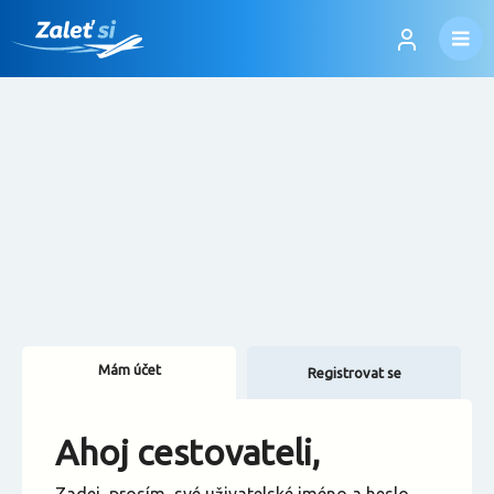
Mám účet
Registrovat se
Změnit jazyk
Ahoj cestovateli,
Změnit měnu