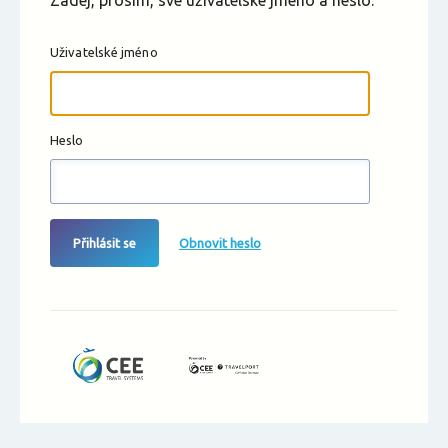
Zadej, prosím, své uživatelské jméno a heslo.
Uživatelské jméno
Heslo
Přihlásit se
Obnovit heslo