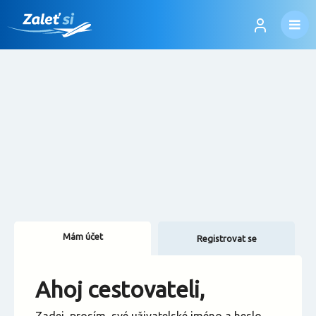
Mám účet
Registrovat se
Změnit jazyk
Ahoj cestovateli,
Změnit měnu