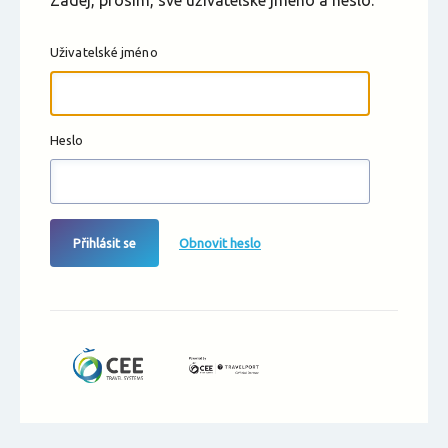
Zadej, prosím, své uživatelské jméno a heslo.
Uživatelské jméno
Heslo
Přihlásit se
Obnovit heslo