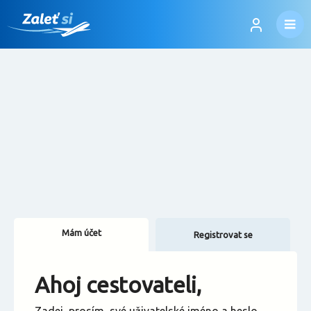
Mám účet
Registrovat se
Změnit jazyk
Ahoj cestovateli,
Změnit měnu