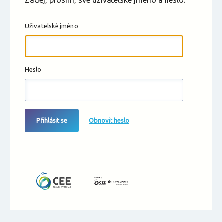
Zadej, prosím, své uživatelské jméno a heslo.
Uživatelské jméno
Heslo
Přihlásit se
Obnovit heslo