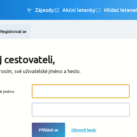
Registrovat se
Změnit jazyk
Změnit měnu
 cestovateli,
rosím, své uživatelské jméno a heslo.
ké jméno
Přihlásit se
Obnovit heslo