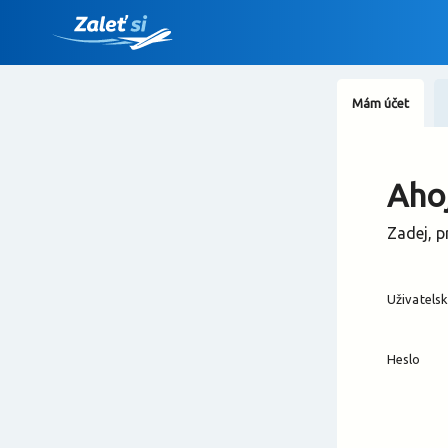
Mám účet
Ahoj
Zadej, p
Uživatels
Heslo