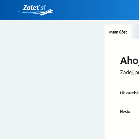
Mám účet
Ahoj
Zadej, p
Uživatels
Heslo