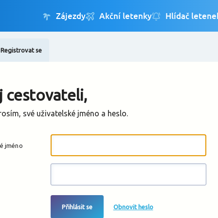
Registrovat se
Změnit jazyk
Změnit měnu
 cestovateli,
rosím, své uživatelské jméno a heslo.
ké jméno
Přihlásit se
Obnovit heslo