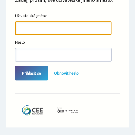
Zadej, prosím, své uživatelské jméno a heslo.
Uživatelské jméno
Heslo
Přihlásit se
Obnovit heslo