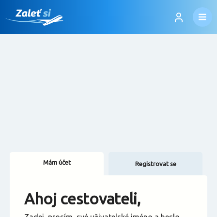
Mám účet
Registrovat se
Změnit jazyk
Ahoj cestovateli,
Změnit měnu