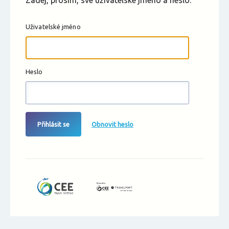
Zadej, prosím, své uživatelské jméno a heslo.
Uživatelské jméno
Heslo
Přihlásit se
Obnovit heslo