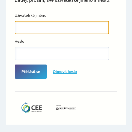
Zadej, prosím, své uživatelské jméno a heslo.
Uživatelské jméno
Heslo
Přihlásit se
Obnovit heslo