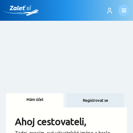
Mám účet
Registrovat se
Změnit jazyk
Ahoj cestovateli,
Změnit měnu