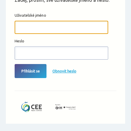
Zadej, prosím, své uživatelské jméno a heslo.
Uživatelské jméno
Heslo
Přihlásit se
Obnovit heslo