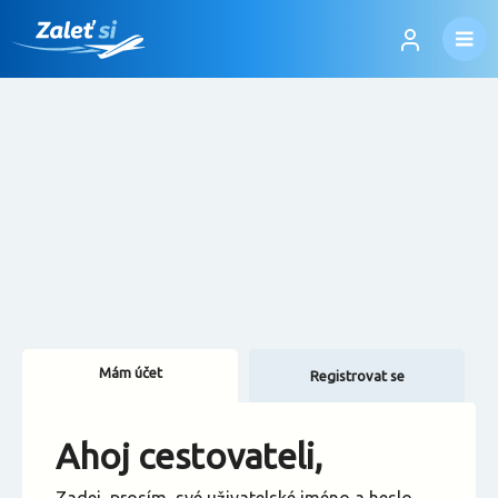
Mám účet
Registrovat se
Změnit jazyk
Ahoj cestovateli,
Změnit měnu