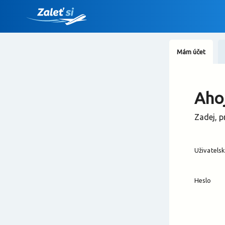
Mám účet
Ahoj
Zadej, p
Uživatels
Heslo