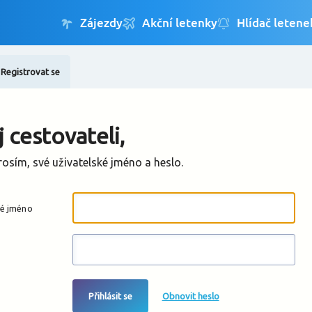
Registrovat se
Změnit jazyk
Změnit měnu
 cestovateli,
rosím, své uživatelské jméno a heslo.
ké jméno
Přihlásit se
Obnovit heslo