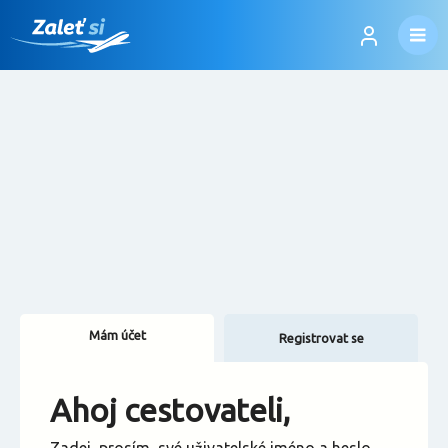
Mám účet
Registrovat se
Změnit jazyk
Ahoj cestovateli,
Změnit měnu