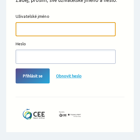
Zadej, prosím, své uživatelské jméno a heslo.
Uživatelské jméno
Heslo
Přihlásit se
Obnovit heslo