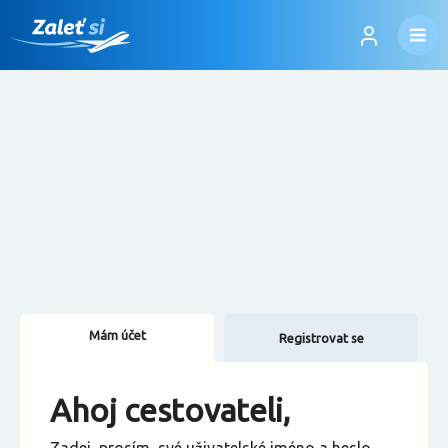
Mám účet
Registrovat se
Změnit jazyk
Ahoj cestovateli,
Změnit měnu