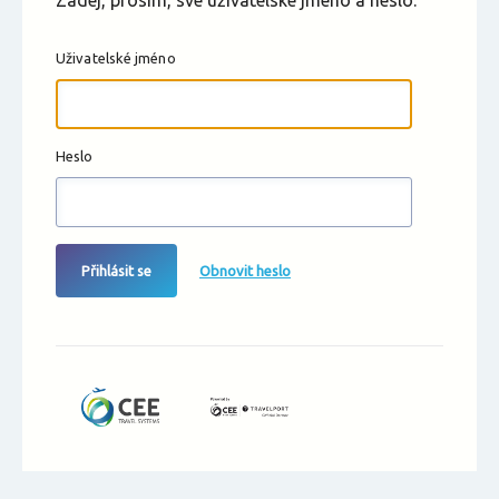
Zadej, prosím, své uživatelské jméno a heslo.
Uživatelské jméno
Heslo
Přihlásit se
Obnovit heslo