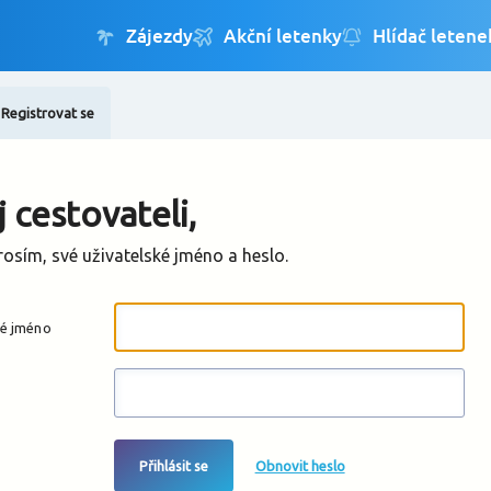
Registrovat se
Změnit jazyk
Změnit měnu
 cestovateli,
rosím, své uživatelské jméno a heslo.
ké jméno
Přihlásit se
Obnovit heslo