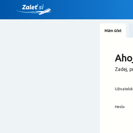
Mám účet
Ahoj
Zadej, p
Uživatels
Heslo