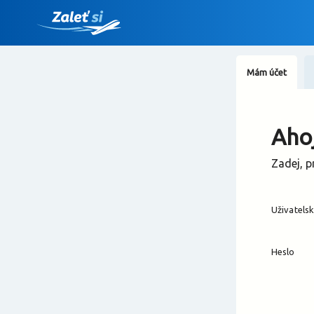
Mám účet
Ahoj
Zadej, p
Uživatels
Heslo