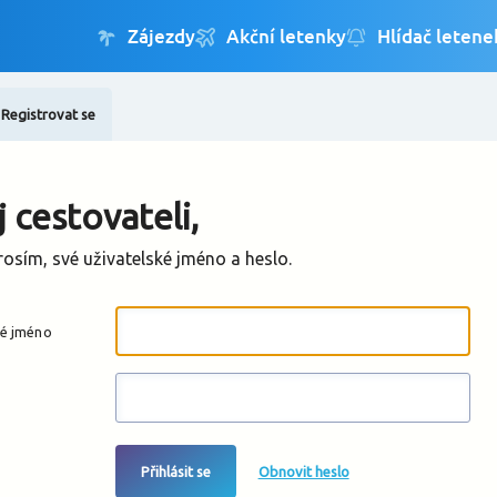
Registrovat se
Změnit jazyk
Změnit měnu
 cestovateli,
rosím, své uživatelské jméno a heslo.
ké jméno
Přihlásit se
Obnovit heslo