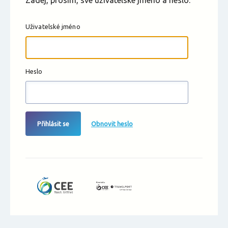
Zadej, prosím, své uživatelské jméno a heslo.
Uživatelské jméno
Heslo
Přihlásit se
Obnovit heslo