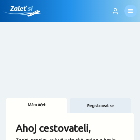
Mám účet
Registrovat se
Změnit jazyk
Ahoj cestovateli,
Změnit měnu