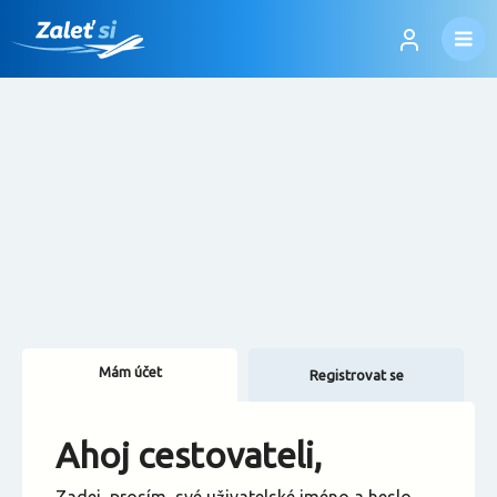
Mám účet
Registrovat se
Změnit jazyk
Ahoj cestovateli,
Změnit měnu