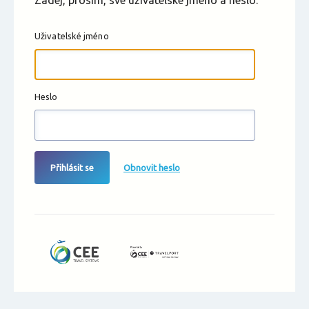
Zadej, prosím, své uživatelské jméno a heslo.
Uživatelské jméno
Heslo
Přihlásit se
Obnovit heslo