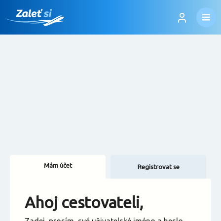
Mám účet
Registrovat se
Změnit jazyk
Ahoj cestovateli,
Změnit měnu