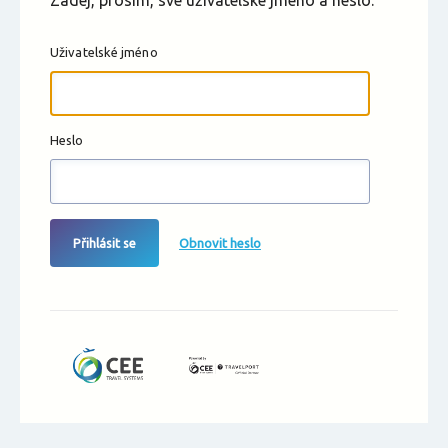
Zadej, prosím, své uživatelské jméno a heslo.
Uživatelské jméno
Heslo
Přihlásit se
Obnovit heslo