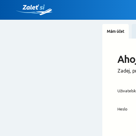
Mám účet
Ahoj
Zadej, p
Uživatels
Heslo