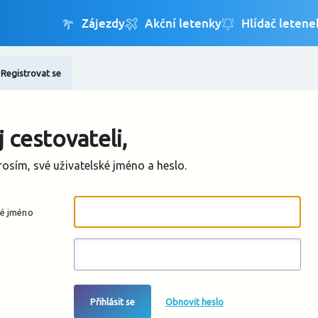
Registrovat se
Změnit jazyk
Změnit měnu
 cestovateli,
rosím, své uživatelské jméno a heslo.
ké jméno
Přihlásit se
Obnovit heslo