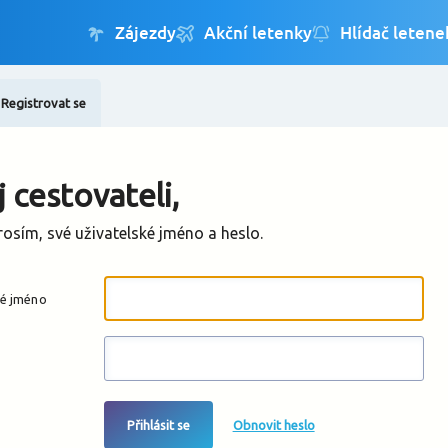
Registrovat se
Změnit jazyk
Změnit měnu
 cestovateli,
rosím, své uživatelské jméno a heslo.
ké jméno
Přihlásit se
Obnovit heslo