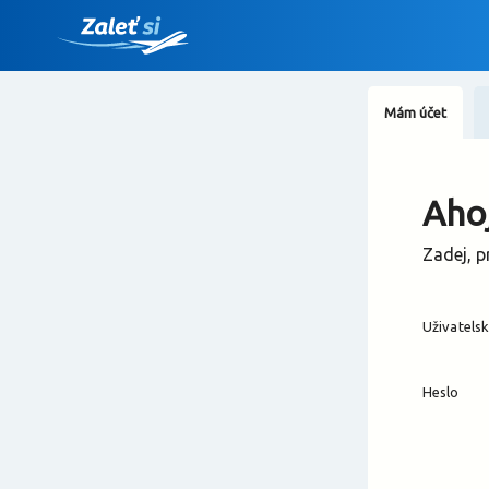
Mám účet
Ahoj
Zadej, p
Uživatels
Heslo