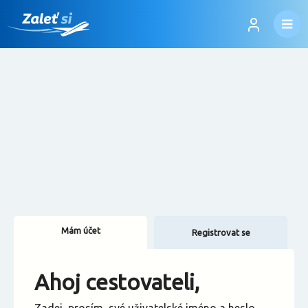
Mám účet
Registrovat se
Změnit jazyk
Ahoj cestovateli,
Změnit měnu