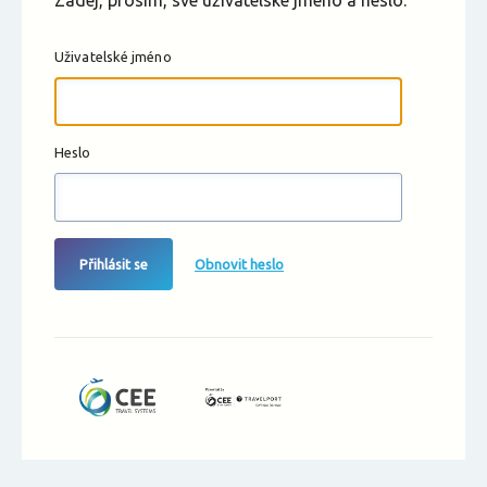
Zadej, prosím, své uživatelské jméno a heslo.
Uživatelské jméno
Heslo
Přihlásit se
Obnovit heslo