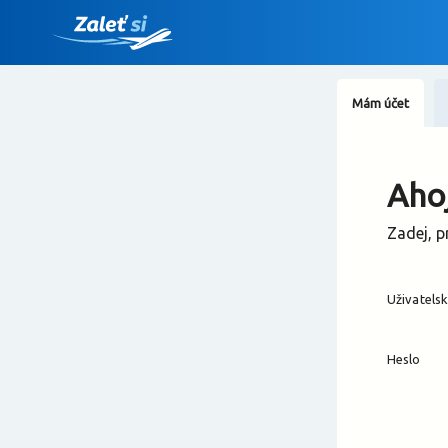
Mám účet
Ahoj
Zadej, p
Uživatels
Heslo