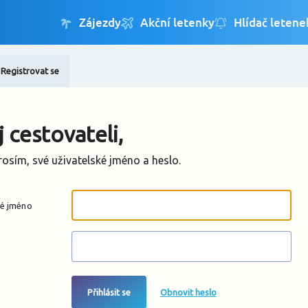
Registrovat se
Změnit jazyk
Změnit měnu
 cestovateli,
rosím, své uživatelské jméno a heslo.
ké jméno
Přihlásit se
Obnovit heslo