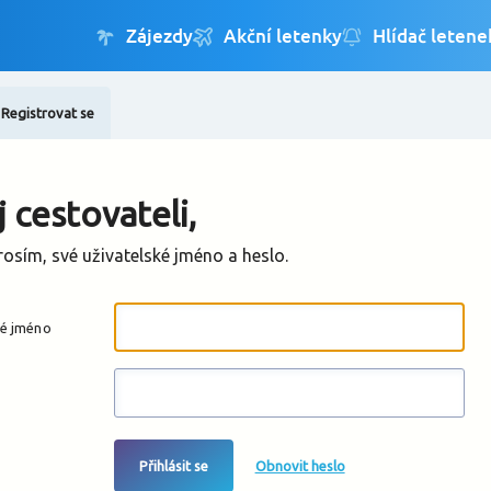
Registrovat se
Změnit jazyk
Změnit měnu
 cestovateli,
rosím, své uživatelské jméno a heslo.
ké jméno
Přihlásit se
Obnovit heslo