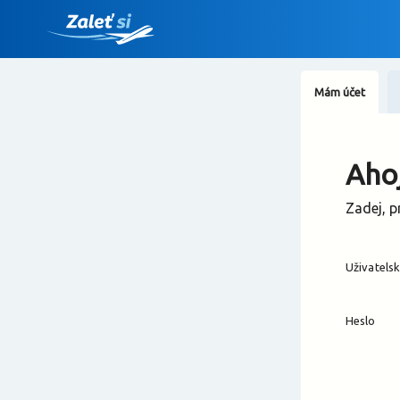
Mám účet
Ahoj
Zadej, p
Uživatels
Heslo