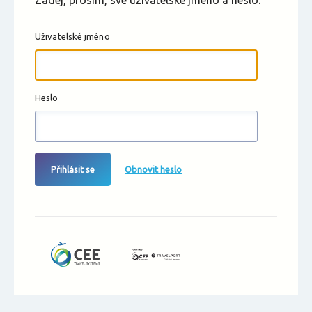
Zadej, prosím, své uživatelské jméno a heslo.
Uživatelské jméno
Heslo
Přihlásit se
Obnovit heslo