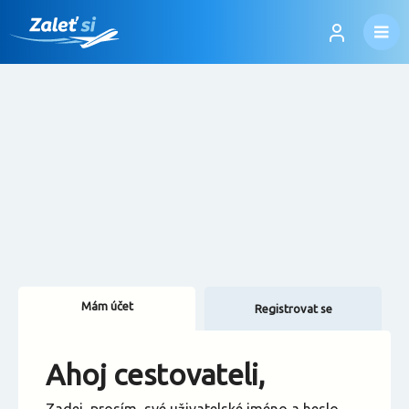
Mám účet
Registrovat se
Změnit jazyk
Ahoj cestovateli,
Změnit měnu