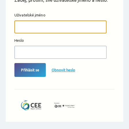
Zadej, prosím, své uživatelské jméno a heslo.
Uživatelské jméno
Heslo
Přihlásit se
Obnovit heslo