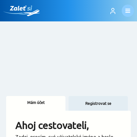
Mám účet
Registrovat se
Změnit jazyk
Ahoj cestovateli,
Změnit měnu