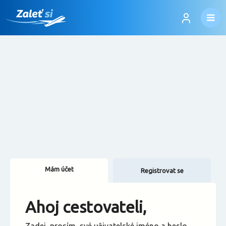
Mám účet
Registrovat se
Změnit jazyk
Ahoj cestovateli,
Změnit měnu