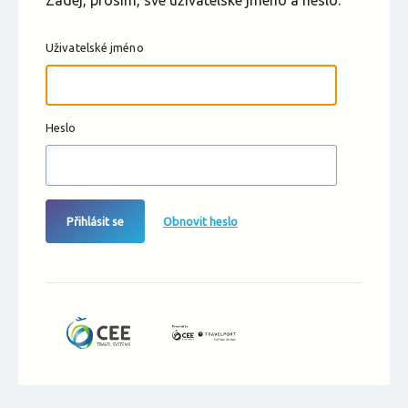
Zadej, prosím, své uživatelské jméno a heslo.
Uživatelské jméno
Heslo
Přihlásit se
Obnovit heslo