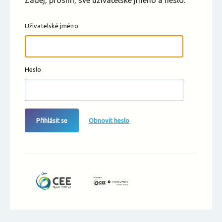
Zadej, prosím, své uživatelské jméno a heslo.
Uživatelské jméno
Heslo
Přihlásit se
Obnovit heslo