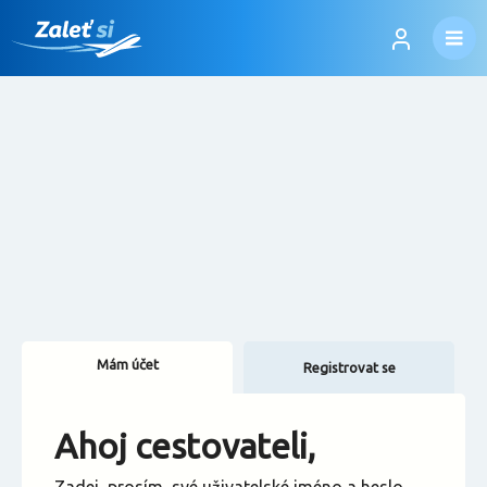
Mám účet
Registrovat se
Změnit jazyk
Ahoj cestovateli,
Změnit měnu