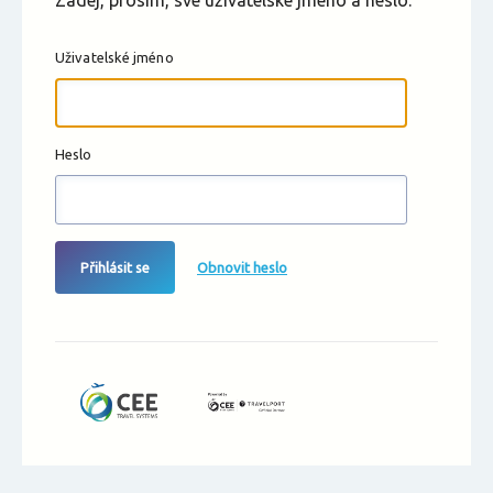
Zadej, prosím, své uživatelské jméno a heslo.
Uživatelské jméno
Heslo
Přihlásit se
Obnovit heslo