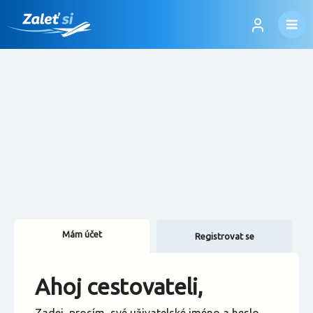
Mám účet
Registrovat se
Změnit jazyk
Ahoj cestovateli,
Změnit měnu