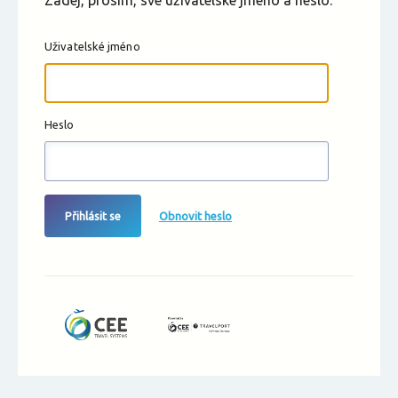
Zadej, prosím, své uživatelské jméno a heslo.
Uživatelské jméno
Heslo
Přihlásit se
Obnovit heslo