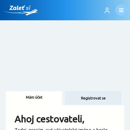
Mám účet
Registrovat se
Změnit jazyk
Ahoj cestovateli,
Změnit měnu