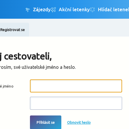
Registrovat se
Změnit jazyk
Změnit měnu
 cestovateli,
rosím, své uživatelské jméno a heslo.
ké jméno
Přihlásit se
Obnovit heslo