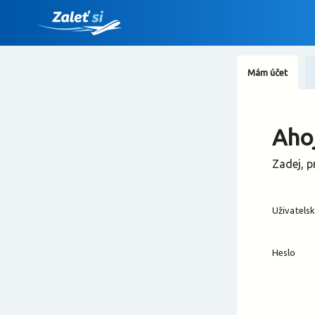
Mám účet
Ahoj
Zadej, p
Uživatels
Heslo