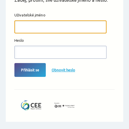
Zadej, prosím, své uživatelské jméno a heslo.
Uživatelské jméno
Heslo
Přihlásit se
Obnovit heslo