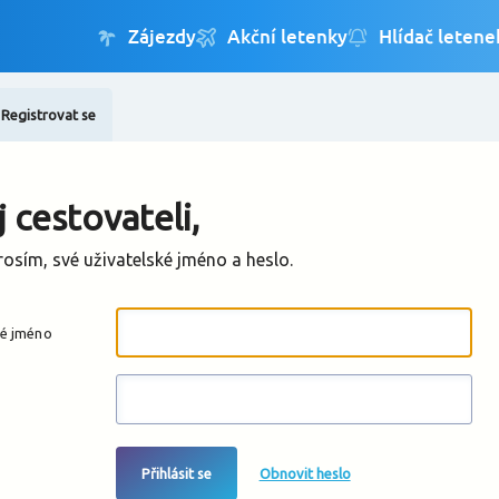
Registrovat se
Změnit jazyk
Změnit měnu
 cestovateli,
rosím, své uživatelské jméno a heslo.
ké jméno
Přihlásit se
Obnovit heslo